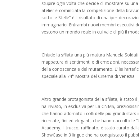
stupire ogni volta che decide di mostrare su una pa
atelier è cominciata la competizione della bravur
sotto le Stelle” è il risultato di una iper-decora
immaginario. Entrambi nuovi membri esecutivi de
vestono un mondo reale in cui vale di più il modo
Chiude la sfilata una più matura Manuela Soldati
mappatura di sentimenti e di emozioni, necessari
della conoscenza e del mutamento. E’ lei l’artef
speciale alla 74° Mostra del Cinema di Venezia.
Altro grande protagonista della sfilata, è stato
ha inviato, in esclusiva per La CNMS, preziosissimi 
che hanno adornato i colli delle più grandi stars 
ricercate, fini ed eleganti, che hanno accolto le
Academy. Il trucco, raffinato, è stato curato dal
ShowCase in 3 lingue che ha conquistato il pubb