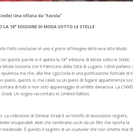
lle) Una sfilata da “Favola”
 LA 18° EDIZIONE DI MODA SOTTO LE STELLE
to l’atto conclusivo di una 4 giorni all’insegna della vera Alta Moda.
 Con queste parole si è aperta la 18° edizione di Moda sotto le Stelle,
oda Svizzera con il Patrocino della Città di Lugano. I titoli parlano 
ua opulenza ma che, alla fine sgocciola in una purificazione formale di t
mo piano, questo sì, ma calati su un piano di fugace appartenenza soc
portata di tutti e non solo appannaggio di un’élite danarosa. La CNM
 Dradi. Un sogno raccontato in Limited Edition.
: La collezione di Dimitar Dradi è un trionfo di lavorazioni segrete,
elier insuperabili. Abiti che sembrano usciti da un film che riporta la
 medievale. È questo il segreto di un couturier che non smette mai d