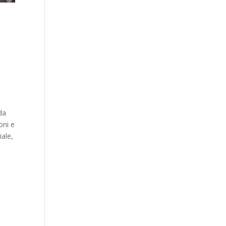
da
oni e
iale,
S
i