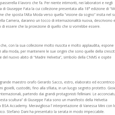
sserella il lavoro che fa. Per niente intimoriti, nei laboratori e negli
a di Giuseppe Fata la cui collezione presentata alla 18° edizione di “
zione che sposta l’Alta Moda verso quella “visione da sogno” insita nel 
lla Camera, daranno un tocco di internazionalità nuova, descrivono 
 di essere che la proiezione di quello che si vorrebbe essere.
 che, con la sua collezione molto riuscita e molto applaudita, espone
 alla moda, per mantenere le sue origini che sono quelle della cresci
ice del nuovo abito di “Madre Helvetia”, simbolo della CNMS e ospite
 il grande maestro orafo Gerardo Sacco, estro, elaborato ed eccentrico
gioielli, custoditi, fino alla sfilata, in un luogo segreto protetto. Gioie
internazionali, partendo dai grandi protagonisti felliniani. Le acconciat
 “testa scultura” di Giuseppe Fata sono un manifesto della Helvetia
la BSA Accademy. Meravigliosa l’ interpretazione di Vanessa Mini con l
lico. Stefano Dani ha presentato la serata in modo impeccabile.