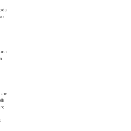
Moda
suo
e
 una
ta
 che
lli
ure
o