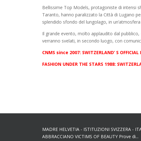
Bellissime Top Models, protagoniste di intensi s
Taranto, hanno paralizzato la Città di Lugano per
splendido sfondo del lungolago, in un’atmosfera 
Il grande evento, molto applaudito dal pubblico, s
verranno svelati, in secondo luogo, con comunic
CNMS since 2007: SWITZERLAND’ S OFFICIA
FASHION UNDER THE STARS 1988: SWITZERL
MADRE HELVETIA - ISTITUZIONI SVIZZERA - IT
ABBRACCIANO VICTIMS OF BEAUTY Prove di...