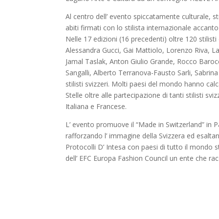
Al centro dell’ evento spiccatamente culturale, st
abiti firmati con lo stilista internazionale ac
Nelle 17 edizioni (16 precedenti) oltre 120 stilist
Alessandra Gucci, Gai Mattiolo, Lorenzo Riva, 
Jamal Taslak, Anton Giulio Grande, Rocco Barocco
Sangalli, Alberto Terranova-Fausto Sarli, Sabrina
stilisti svizzeri. Molti paesi del mondo hanno cal
Stelle oltre alle partecipazione di tanti stilisti s
Italiana e Francese.
L’ evento promuove il “Made in Switzerland” in Patri
rafforzando l’ immagine della Svizzera ed esalta
Protocolli D’ Intesa con paesi di tutto il mondo 
dell’ EFC Europa Fashion Council un ente che r