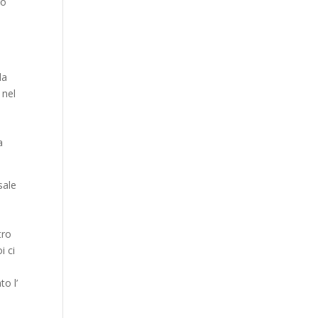
ro
da
 nel
a
sale
i
tro
i ci
o l’