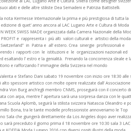
collezione al LAC Lugano Arte e Cultura. Sfilerà come designer svizze
i abiti e delle altre stiliste Dea Semadeni e Patrizia Battistelli.
lla nota Kermesse Internazionale la prima e più prestigiosa di tutta la
da edizione di quet’ anno ancora al LAC Lugano Arte e Cultura di Moda
ASHION WEEK SWISS MADE organizzata dalla Camera Nazionale della Mo
ROFIT e rappresenta i più alti valori culturali e artistici della moda
tzerland” in Patria e all’ estero. Crea sinergie professionali e
orendo i rapporti con le istituzioni e le organizzazioni nazionali ed
ed esaltando l’ estro e la genialità. Frenando la concorrenza sleale e l
itorio e rafforzando l’ immagine della Svizzera nel mondo
alenta e Stefano Dani sabato 19 novembre con inizio ore 18:30 alle 
 alto spessore artistico con molte opere realizzate dall’ Associazione
ssandra Von Burg anch’egli membro CNMS, proseguirà con il concerto d
ta con arpa, mentre l’ apertura sarà una sorpresa danza con le quat
ana Scuola Aplomb, seguirà la stilista svizzera Natascia Oleandro e po
e Camillo Bona, tra le tante modelle professioniste annoveriamo le Top
 Sala che giungerà direttamente da Los Angeles dopo aver realizzat
 sarà preceduto il giorno prima il 18 novembre ore 10:30 sala 3 LAC
e KOEFIA Moda Lugano 2016 con diversi ospiti illustri della moda.