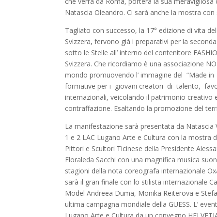
che verrà da Roma, porterà la sua meravigliosa 
Natascia Oleandro. Ci sarà anche la mostra con suo
Tagliato con successo, la 17° edizione di vita de
Svizzera, fervono già i preparativi per la secon
sotto le Stelle all’ interno del contenitore F
Svizzera. Che ricordiamo è una associazione NO P
mondo promuovendo l’ immagine del “Made in Swi
formative per i giovani creatori di talento, fav
internazionali, veicolando il patrimonio creativo 
contraffazione. Esaltando la promozione del terr
La manifestazione sarà presentata da Natascia V
1 e 2 LAC Lugano Arte e Cultura con la mostra di
Pittori e Scultori Ticinese della Presidente Ale
Floraleda Sacchi con una magnifica musica suona
stagioni della nota coreografa internazionale Ox
sarà il gran finale con lo stilista internazional
Model Andreea Duma, Monika Reiterova e Stefano
ultima campagna mondiale della GUESS. L’ evento
Lugano Arte e Cultura da un convegno HELVETIA 