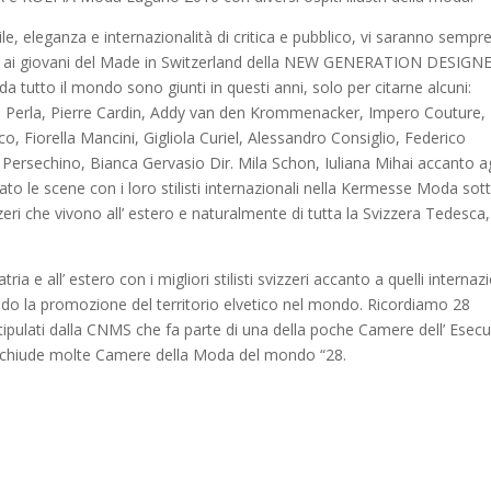
ile, eleganza e internazionalità di critica e pubblico, vi saranno sempre
canto ai giovani del Made in Switzerland della NEW GENERATION DESIGN
i da tutto il mondo sono giunti in questi anni, solo per citarne alcuni:
La Perla, Pierre Cardin, Addy van den Krommenacker, Impero Couture,
, Fiorella Mancini, Gigliola Curiel, Alessandro Consiglio, Federico
 Persechino, Bianca Gervasio Dir. Mila Schon, Iuliana Mihai accanto ag
cato le scene con i loro stilisti internazionali nella Kermesse Moda sott
vizzeri che vivono all’ estero e naturalmente di tutta la Svizzera Tedesca,
a e all’ estero con i migliori stilisti svizzeri accanto a quelli internazi
ndo la promozione del territorio elvetico nel mondo. Ricordiamo 28
stipulati dalla CNMS che fa parte di una della poche Camere dell’ Esecu
acchiude molte Camere della Moda del mondo “28.