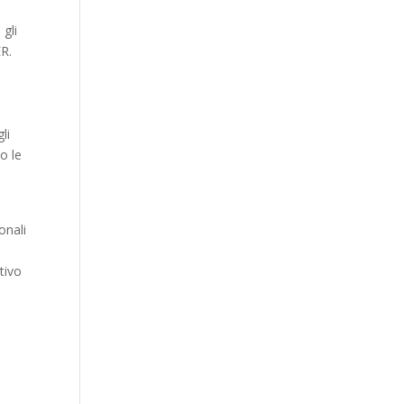
 gli
ER.
li
o le
onali
tivo