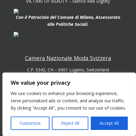
VICTIMS OF BEAUTY – Silence Kille Dignity
Con il Patrocinio del Comune di Milano, Assessorato
alle Politiche Sociali.
Camera Nazionale Moda Svizzera
C.P. 5342, CH – 6901 Lugano, Switzerland
Email:
We value your privacy
info@cnms.ch
We use cookies to enhance your browsing experience,
info@nationalekammermode.ch
serve personalized ads or content, and analyze our traffic.
info@chambrenationalemode.ch
By clicking "Accept All", you consent to our use of cookies.
Web:
www.cnms.ch
Customize
Reject All
Accept All