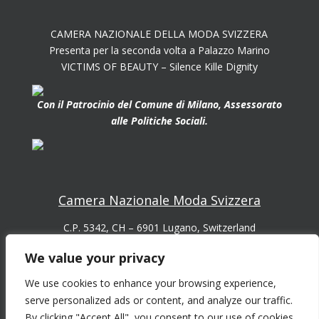
CAMERA NAZIONALE DELLA MODA SVIZZERA
Presenta per la seconda volta a Palazzo Marino
VICTIMS OF BEAUTY – Silence Kille Dignity
Con il Patrocinio del Comune di Milano, Assessorato
alle Politiche Sociali.
Camera Nazionale Moda Svizzera
C.P. 5342, CH – 6901 Lugano, Switzerland
Email:
We value your privacy
info@cnms.ch
We use cookies to enhance your browsing experience,
info@nationalekammermode.ch
serve personalized ads or content, and analyze our traffic.
info@chambrenationalemode.ch
By clicking "Accept All", you consent to our use of cookies.